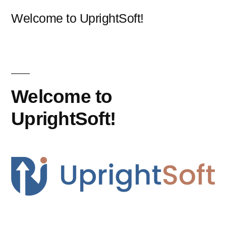
콘
Welcome to UprightSoft!
텐
츠
로
바
Welcome to
로
UprightSoft!
가
기